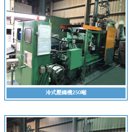
冷式壓鑄機250噸