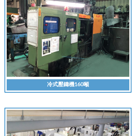
冷式壓鑄機160噸