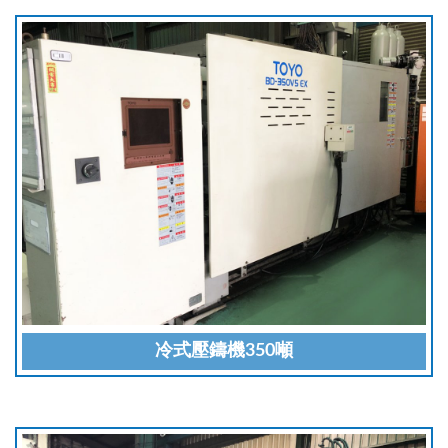
冷式壓鑄機350噸