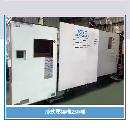
冷式壓鑄機250噸