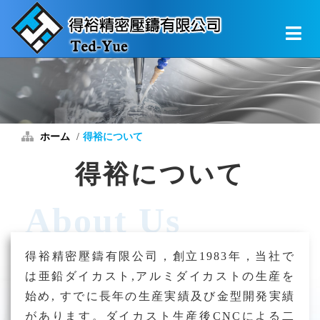
ホーム
得裕について
得裕について
得裕精密壓鑄有限公司，創立1983年，当社で
は亜鉛ダイカスト,アルミダイカストの生産を
始め, すでに長年の生産実績及び金型開発実績
があります。ダイカスト生産後CNCによる二