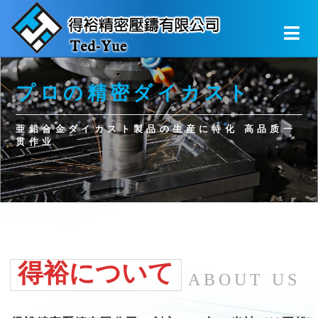
プロの精密ダイカスト
亜鉛合金ダイカスト製品の生産に特化 高品质一
贯作业
Scroll Down
得裕について
ABOUT US